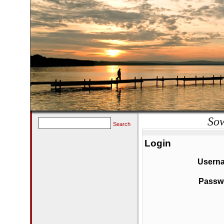
Sow
Search
Login
Usern
Passw